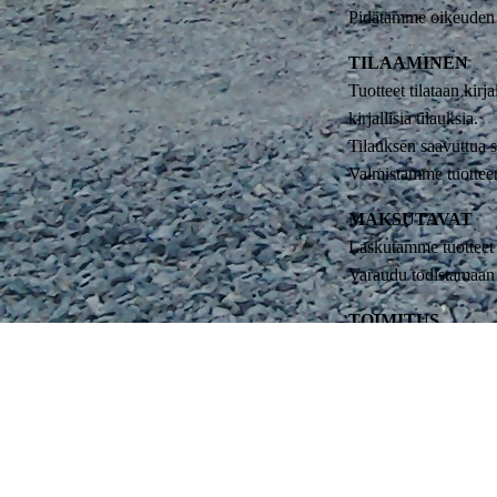
Pidätämme oikeuden 
TILAAMINEN
Tuotteet tilataan kir
kirjallisia tilauksia.
Tilauksen saavuttua s
Valmistamme tuotteen
MAKSUTAVAT
Laskutamme tuotteet 
Varaudu todistamaan m
TOIMITUS
Asiakas tilaa kuljetu
Liiterin noutopaikka
Rahtia koko Suomeen
Sokkelopuu Oy kuljett
TOIMITUSAIKA