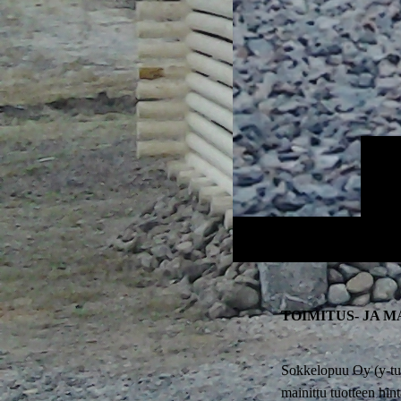
TOIMITUS- JA 
Sokkelopuu Oy (y-tun
mainittu tuotteen hin