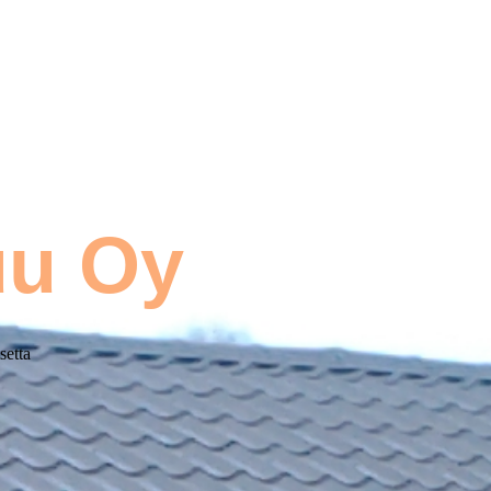
uu Oy
setta