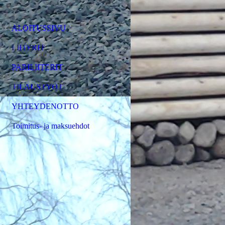
ALOITUSSIVU
LIITERIT
PARILIITERIT
TILAUSTYÖT
YHTEYDENOTTO
Toimitus- ja maksuehdot