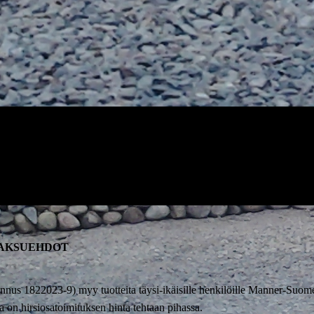
MAKSUEHDOT
nus 1822023-9) myy tuotteita täysi-ikäisille henkilöille Manner-Suomee
ta on hirsiosatoimituksen hinta tehtaan pihassa.