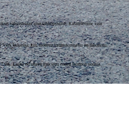
aukset vahvistetaan aina sähköpostitse. Käsittelemme vain
7 vrk kuluessa, kun tuotteen valmistumisesta on ilmoitettu.
 7 vrk. Lasku on oltava maksettu ennen tuotteen noutoa.