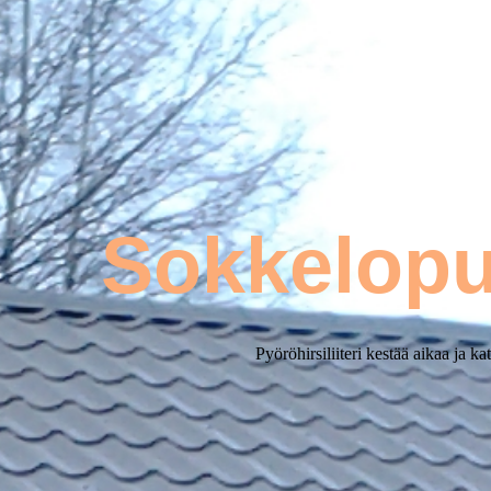
Sokkelop
Pyöröhirsiliiteri kestää aikaa ja kat