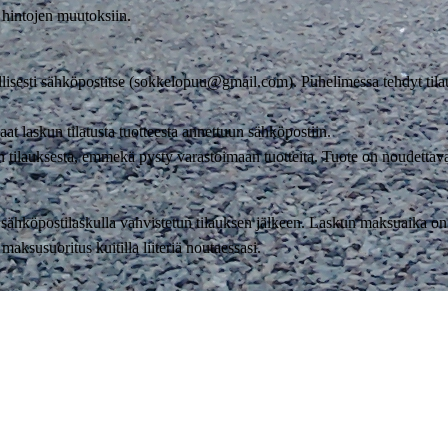
hintojen muutoksiin.
jallisesti sähköpostitse (sokkelopuu@gmail.com). Puhelimessa tehdyt til
aat laskun tilatusta tuotteesta annettuun sähköpostiin.
 tilauksesta, emmekä pysty varastoimaan tuotteita. Tuote on noudettava 
sähköpostilaskulla vahvistetun tilauksen jälkeen. Laskun maksuaika on
aksusuoritus kuitilla liiteriä noutaessasi.
ksen haluamaltaan kuljetusliikkeeltä.
 on: Puolangantie 26, 91600 Utajärvi.
 voi tiedustella esim. Rekka-Pekka puh. 0400 388 153
aa yksiosaisia liitereitä Oulun talousalueelle lisämaksusta.